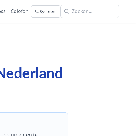
ess
Colofon
Systeem
Nederland
or documenten te