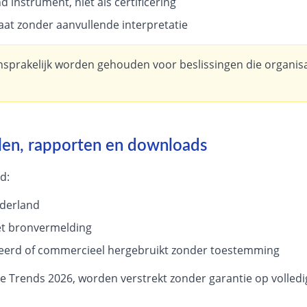
 instrument, niet als certificering
at zonder aanvullende interpretatie
sprakelijk worden gehouden voor beslissingen die organis
elen, rapporten en downloads
d:
derland
t bronvermelding
eerd of commercieel hergebruikt zonder toestemming
 Trends 2026, worden verstrekt zonder garantie op volledig