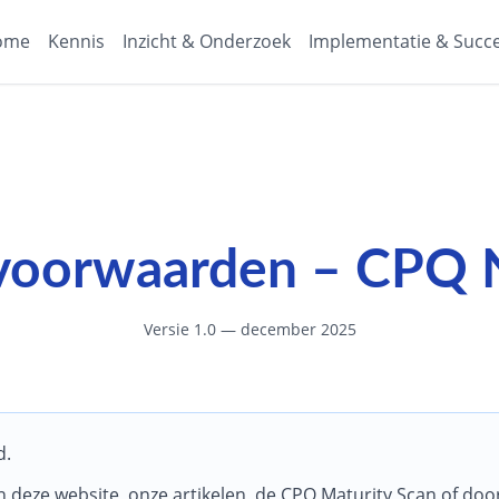
ome
Kennis
Inzicht & Onderzoek
Implementatie & Succ
voorwaarden – CPQ 
Versie 1.0 — december 2025
d.
 deze website, onze artikelen, de CPQ Maturity Scan of do