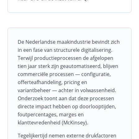
Samenvatting
Het Digitale Trends 2026 rapport analyseert zeven domin
Inleiding: Digitale transformatie in de Nederlandse
De Nederlandse maakindustrie bevindt zich
in een fase van structurele digitalisering.
Terwijl productieprocessen de afgelopen
tien jaar sterk zijn geautomatiseerd, blijven
commerciële processen — configuratie,
offerteafhandeling, pricing en
variantbeheer — achter in volwassenheid.
Onderzoek toont aan dat deze processen
directe impact hebben op doorlooptijden,
foutpercentages, marges en
klanttevredenheid (McKinsey).
Tegelijkertijd nemen externe drukfactoren